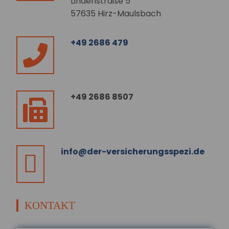
Lindenstraße 5
im Bildungss...
57635 Hirz-Maulsbach
mehr...
07.08.2026
+49 2686 479
Homeoffice:
Zufriedenheit hängt
von der
Passgenauigkeit der
Regelungen ab
+49 2686 8507
Hybride Arbeitsmodelle entsprechen
am ehesten den Bedürfnissen der
Beschäftigten. Weichen die
tatsächlichen Homeoffice-R...
info@der-versicherungsspezi.de
mehr...
07.08.2026
Selbstgeschenke:
Deutsche geben fast
KONTAKT
2.000 Euro pro Jahr für