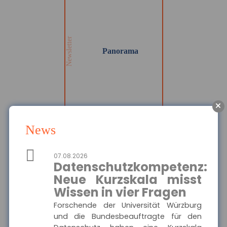
Wir informieren Sie in
unserem Newsletter im
monatlichen Wechsel
über Privat- und
Gewerbethemen. Bleiben
Newsletter
Sie auf dem Laufenden!
Panorama
MEHR
News
Die Haftpflichtkasse -
Privathaftpflicht
07.08.2026
Hier finden Sie alle
Datenschutzkompetenz:
wichtigen Informationen
Ausgewählte Produkte
und Druckstücke zur
Neue Kurzskala misst
privaten
Haftpflichtversicherung
Wissen in vier Fragen
Die Haftpflichtkasse -
der Haftpflichtkasse.
Privathaftpflicht
Forschende der Universität Würzburg
und die Bundesbeauftragte für den