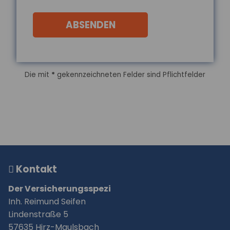
Bundesländern und
Geschlechtern
ABSENDEN
Die durchschnittlichen
Rentenzahlbeträge bei neu
zugegangenen Altersrenten betrugen
2025 für Männer 1.415 Euro und für F...
Die mit
*
gekennzeichneten Felder sind Pflichtfelder
mehr...
04.08.2026
Wirtschaftliche Lage
der KMU: Umsatz und
Gewinn steigen,
Investitionen bleiben
zurück
Kontakt
Die wirtschaftliche Situation kleiner und
Der Versicherungsspezi
mittlerer Unternehmen hat sich im
Inh. Reimund Seifen
zweiten Quartal 2026 deutlich
verbessert. In...
Lindenstraße 5
mehr...
57635 Hirz-Maulsbach