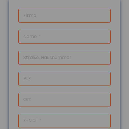
sich selbst aus
Im Schnitt wenden Menschen in
Deutschland jährlich rund 1.993 Euro für
Firma
Selbstgeschenke auf. Besonders beliebt
sind Kleid...
mehr...
Name
04.08.2026
Digitalisierung und
Straße, Hausnummer
Flexibilisierung im
Führerscheinerwerb
Die Bundesregierung plant eine Reform
PLZ
der Fahrschulausbildung. Der
Gesetzentwurf dazu sieht vor, die
Präsenzpflicht für...
Ort
mehr...
04.08.2026
Ausbildungsvergütungen
E-Mail
bundesweit gestiegen