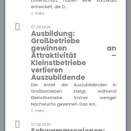
Datenschutz haben eine Kurzskala
entwickelt, die D...
MEHR
mehr...
07.08.2026
Ausbildung:
Münchener Verein -
Pflegetagegeld
Großbetriebe
Hier finden Sie alle wichtigen
gewinnen an
Informationen und
Ausgewählte Produkte
Druckstücke zur
Attraktivität –
Pflegetagegeldversicherung
des Münchener Vereins.
Kleinstbetriebe
Münchener Verein -
Pflegetagegeld
verlieren
Auszubildende
Der Anteil der Auszubildenden in
Großbetrieben steigt, während
MEHR
Kleinstbetriebe immer weniger
Nachwuchs gewinnen. Das ers...
mehr...
VolkswohlBund -
Rentenversicherung
Klassik Modern
07.08.2026
Schwammregionen:
Hier finden Sie alle