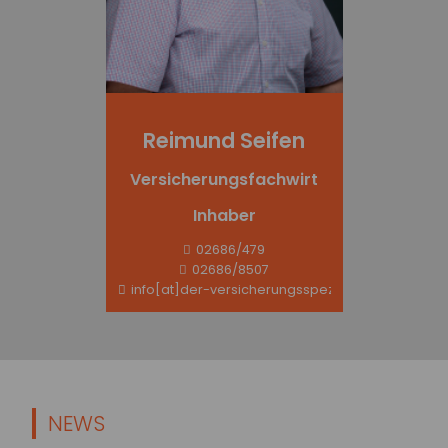
Reimund Seifen
Versicherungsfachwirt
Inhaber
02686/479
02686/8507
info[at]der-versicherungsspezi.de
NEWS