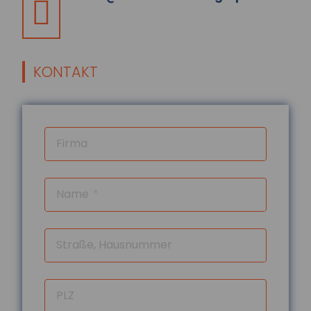
Selbstgeschenke:
Deutsche geben fast
2.000 Euro pro Jahr für
sich selbst aus
KONTAKT
Im Schnitt wenden Menschen in
Deutschland jährlich rund 1.993 Euro für
Selbstgeschenke auf. Besonders beliebt
sind Kleid...
Firma
mehr...
04.08.2026
Digitalisierung und
Name
Flexibilisierung im
Führerscheinerwerb
Die Bundesregierung plant eine Reform
Straße, Hausnummer
der Fahrschulausbildung. Der
Gesetzentwurf dazu sieht vor, die
Präsenzpflicht für...
PLZ
mehr...