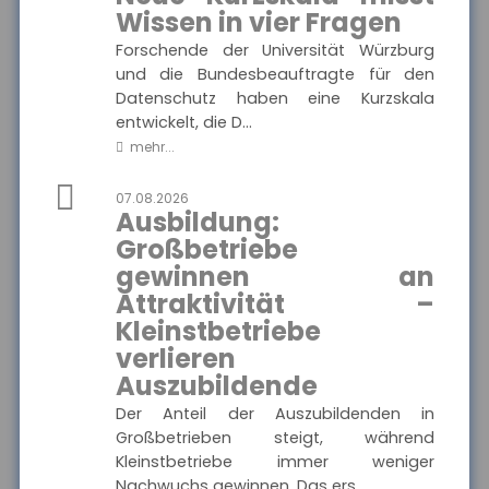
Ausgewählte Produkte
wichtigen Informationen
Wissen in vier Fragen
und Druckstücke zur
Die
privaten
Forschende der Universität Würzburg
Haftpflichtkasse
Haftpflichtversicherung
der Haftpflichtkasse.
und die Bundesbeauftragte für den
-
Datenschutz haben eine Kurzskala
Privathaftpflicht
entwickelt, die D...
mehr...
MEHR
07.08.2026
Ausbildung:
Großbetriebe
Münchener Verein -
gewinnen an
Pflegetagegeld
Attraktivität –
Hier finden Sie alle wichtigen
Ausgewählte Produkte
Informationen und
Kleinstbetriebe
Druckstücke zur
Pflegetagegeldversicherung
verlieren
Münchener Verein
des Münchener Vereins.
Auszubildende
- Pflegetagegeld
Der Anteil der Auszubildenden in
Großbetrieben steigt, während
Kleinstbetriebe immer weniger
MEHR
Nachwuchs gewinnen. Das ers...