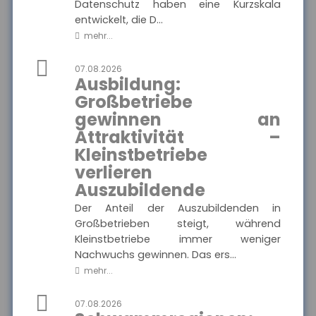
Datenschutz haben eine Kurzskala
entwickelt, die D...
MEHR
mehr...
07.08.2026
Ausbildung:
Münchener Verein -
Pflegetagegeld
Großbetriebe
Hier finden Sie alle wichtigen
gewinnen an
Informationen und
Ausgewählte Produkte
Druckstücke zur
Attraktivität –
Pflegetagegeldversicherung
des Münchener Vereins.
Kleinstbetriebe
Münchener Verein -
Pflegetagegeld
verlieren
Auszubildende
Der Anteil der Auszubildenden in
Großbetrieben steigt, während
MEHR
Kleinstbetriebe immer weniger
Nachwuchs gewinnen. Das ers...
mehr...
VolkswohlBund -
Rentenversicherung
07.08.2026
Klassik Modern