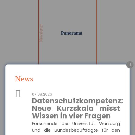
Panorama
Wir informieren Sie in
unserem Newsletter im
monatlichen Wechsel
über Privat- und
Gewerbethemen. Bleiben
Newsletter
Sie auf dem Laufenden!
Panorama
MEHR
News
Die Haftpflichtkasse -
Privathaftpflicht
07.08.2026
Hier finden Sie alle
Datenschutzkompetenz:
wichtigen Informationen
Ausgewählte Produkte
und Druckstücke zur
Neue Kurzskala misst
privaten
Wissen in vier Fragen
Haftpflichtversicherung
Die Haftpflichtkasse -
der Haftpflichtkasse.
Privathaftpflicht
Forschende der Universität Würzburg
und die Bundesbeauftragte für den