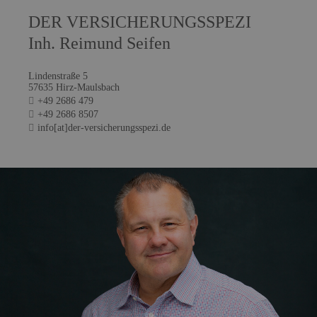
DER VERSICHERUNGSSPEZI
Inh. Reimund Seifen
Lindenstraße 5
57635 Hirz-Maulsbach
+49 2686 479
+49 2686 8507
info[at]der-versicherungsspezi.de