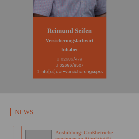
Reimund Seifen
Versicherungsfachwirt
Inhaber
02686/479
02686/8507
info[at]der-versicherungsspezi.de
NEWS
Ausbildung: Großbetriebe
gewinnen an Attraktivität –