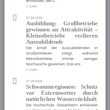
entwickelt, die D...
mehr...
MEHR
07.08.2026
Ausbildung: Großbetriebe
Münchener Verein -
gewinnen an Attraktivität –
Pflegetagegeld
Kleinstbetriebe verlieren
Hier finden Sie alle wichtigen
Informationen und
Ausgewählte Produkte
Auszubildende
Druckstücke zur
Pflegetagegeldversicherung
Der Anteil der Auszubildenden in
des Münchener Vereins.
Münchener Verein -
Großbetrieben steigt, während
Pflegetagegeld
Kleinstbetriebe immer weniger
Nachwuchs gewinnen. Das ers...
mehr...
MEHR
07.08.2026
Schwammregionen: Schutz
vor Extremwetter durch
VolkswohlBund -
natürlichen Wasserrückhalt
Rentenversicherung
Klassik Modern
Die Hochschule Geisenheim entwickelt
Hier finden Sie alle