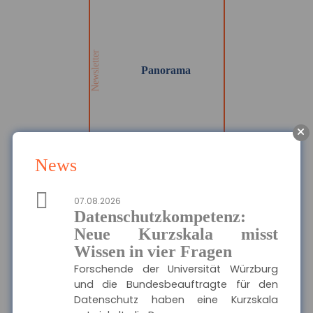
Wir informieren Sie in
unserem Newsletter im
monatlichen Wechsel
über Privat- und
Gewerbethemen. Bleiben
Newsletter
Sie auf dem Laufenden!
Panorama
MEHR
News
Die Haftpflichtkasse -
07.08.2026
Privathaftpflicht
Datenschutzkompetenz:
Hier finden Sie alle
wichtigen Informationen
Ausgewählte Produkte
Neue Kurzskala misst
und Druckstücke zur
privaten
Wissen in vier Fragen
Haftpflichtversicherung
Die Haftpflichtkasse -
der Haftpflichtkasse.
Forschende der Universität Würzburg
Privathaftpflicht
und die Bundesbeauftragte für den
Datenschutz haben eine Kurzskala