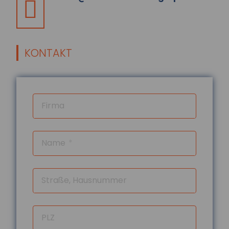
Selbstgeschenke:
Deutsche geben fast
2.000 Euro pro Jahr für
sich selbst aus
KONTAKT
Im Schnitt wenden Menschen in
Deutschland jährlich rund 1.993 Euro für
Selbstgeschenke auf. Besonders beliebt
sind Kleid...
Firma
mehr...
04.08.2026
Digitalisierung und
Name
Flexibilisierung im
Führerscheinerwerb
Die Bundesregierung plant eine Reform
Straße, Hausnummer
der Fahrschulausbildung. Der
Gesetzentwurf dazu sieht vor, die
Präsenzpflicht für...
PLZ
mehr...