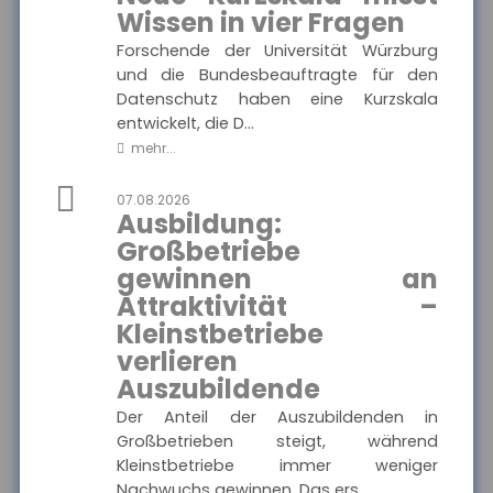
Ausgewählte Produkte
wichtigen Informationen
Wissen in vier Fragen
und Druckstücke zur
Die
privaten
Forschende der Universität Würzburg
Haftpflichtkasse
Haftpflichtversicherung
der Haftpflichtkasse.
und die Bundesbeauftragte für den
-
Datenschutz haben eine Kurzskala
Privathaftpflicht
entwickelt, die D...
mehr...
MEHR
07.08.2026
Ausbildung:
Großbetriebe
Münchener Verein -
gewinnen an
Pflegetagegeld
Attraktivität –
Hier finden Sie alle wichtigen
Ausgewählte Produkte
Informationen und
Kleinstbetriebe
Druckstücke zur
Pflegetagegeldversicherung
verlieren
Münchener Verein
des Münchener Vereins.
Auszubildende
- Pflegetagegeld
Der Anteil der Auszubildenden in
Großbetrieben steigt, während
Kleinstbetriebe immer weniger
MEHR
Nachwuchs gewinnen. Das ers...