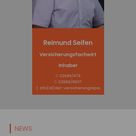
Reimund Seifen
Versicherungsfachwirt
Inhaber
02686/479
02686/8507
info[at]der-versicherungsspezi.de
NEWS