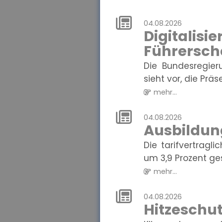
04.08.2026
Digital
Führersch
Die Bundesregier
sieht vor, die Präse
mehr...
04.08.2026
Ausbildun
Die tarifvertrag
um 3,9 Prozent gest
mehr...
04.08.2026
Hitzeschut