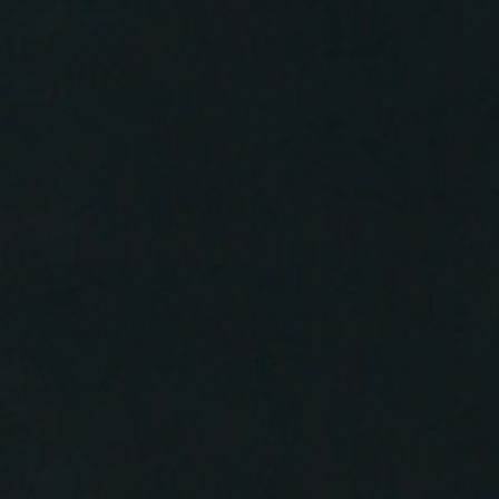
04.08.2026
Kommuna
Bevölkeru
Konzept
Die kommunale W
2.836 Gemeinden i
mehr...
01.08.2026
Passagierr
Verspätungen, a
Sommerurlaub sch
mehr...
01.08.2026
Durchschni