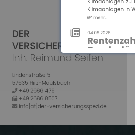
Klimaanlagen zu H
Klimaanlagen in W
mehr...
DER
04.08.2026
Rentenza
VERSICHERUNGSSPEZI
Bundeslän
Inh. Reimund Seifen
Die durchschnitt
für Männer 1.415 Eur
Lindenstraße 5
mehr...
57635 Hirz-Maulsbach
+49 2686 479
04.08.2026
Wirtschaf
+49 2686 8507
steigen, I
info[at]der-versicherungsspezi.de
Die wirtschaftlic
2026 deutlich verbe
mehr...