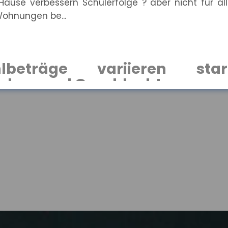
ause verbessern Schulerfolge ? aber nicht für all
ohnungen be...
hlbeträge variieren sta
dern und Geschlechtern
lichen Rentenzahlbeträge bei neu zugegangenen Alt
o und für F...
tliche Lage der KMU: Umsa
nvestitionen bleiben zurück
he Situation kleiner und mittlerer Unternehmen hat
ssert. In...