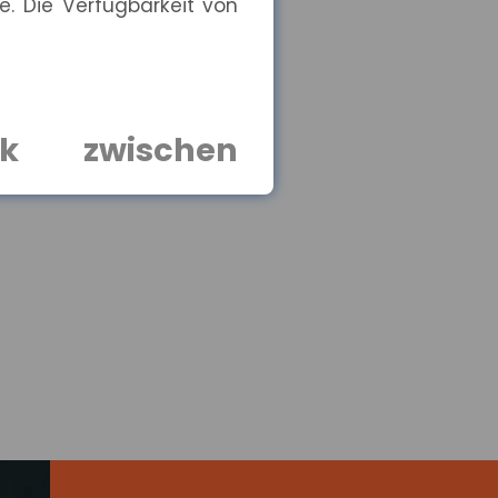
e. Die Verfügbarkeit von
rk zwischen
ersrenten betrugen 2025
tz und Gewinn
 sich im zweiten Quartal