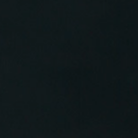
le Wärmeplanung: Die 
ng lebt in Gemeinden mit ab
ärmeplanung schreitet in Deutschland voran. Z
hre Pläne abgeschlos...
echte auf Reisen
usgefallene Flüge oder verpasste Anschlussve
nell zum Albtraum mache...
ttskosten für Blitzschäden g