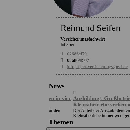
Reimund Seifen
Versicherungsfachwirt
Inhaber
02686/479
02686/8507
info[at]der-versicherungsspezi.de
News
misst Wissen in vier
Ausbildung: Großbetriebe gewinn
Kleinstbetriebe verlieren Auszub
esbeauftragte für den
Der Anteil der Auszubildenden in Großbetr
...
Kleinstbetriebe immer weniger Nachwuchs
Themen