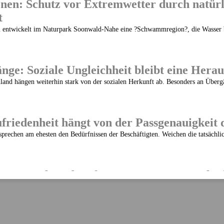
en: Schutz vor Extremwetter durch natürl
t
 entwickelt im Naturpark Soonwald-Nahe eine ?Schwammregion?, die Wasser b
nge: Soziale Ungleichheit bleibt eine Hera
land hängen weiterhin stark von der sozialen Herkunft ab. Besonders an Überg
friedenheit hängt von der Passgenauigkeit
sprechen am ehesten den Bedürfnissen der Beschäftigten. Weichen die tatsächli
: Deutsche geben fast 2.000 Euro pro Jahr f
in Deutschland jährlich rund 1.993 Euro für Selbstgeschenke auf. Besonders b