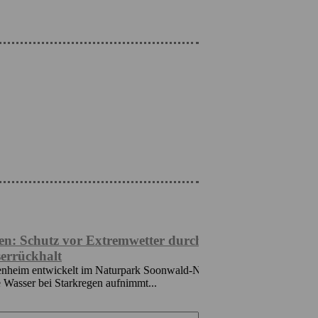
 vor Extremwetter durch
Bildungsübergänge: 
lt
Herausforderung
ickelt im Naturpark Soonwald-Nahe eine ?
Bildungschancen in Deut
Starkregen aufnimmt...
Herkunft ab. Besonders 