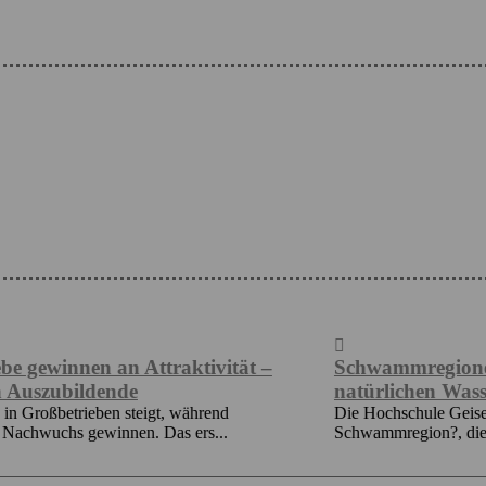
en an Attraktivität –
Schwammregionen: Schutz
ildende
natürlichen Wasserrückha
ieben steigt, während
Die Hochschule Geisenheim entw
 gewinnen. Das ers...
Schwammregion?, die Wasser bei 