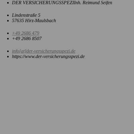
Themen
DER VERSICHERUNGSSPEZI
Inh. Reimund Seifen
Kontakt
Lindenstraße 5
57635 Hirz-Maulsbach
+49 2686 479
+49 2686 8507
info[at]der-versicherungsspezi.de
https://www.der-versicherungsspezi.de