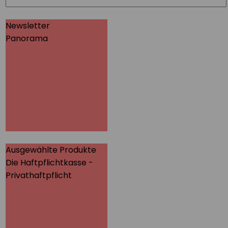
Newsletter
Panorama
Panorama
Wir informieren Sie in
unserem Newsletter im
monatlichen Wechsel
über Privat- und
Gewerbethemen.
Bleiben Sie auf dem
Laufenden!
MEHR
Ausgewählte Produkte
Die Haftpflichtkasse -
Die Haftpflichtkasse -
Privathaftpflicht
Privathaftpflicht
Hier finden Sie alle
wichtigen Informationen
und Druckstücke zur
privaten
Haftpflichtversicherung