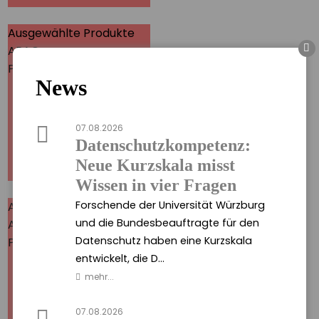
MEHR
Ausgewählte Produkte
ARAG -
ARAG -
Privatrechtsschutz
Privatrechtsschutz
Hier finden Sie alle
News
wichtigen Informationen
und Druckstücke zur
atrechtsschutzversicherung
07.08.2026
der ARAG.
Datenschutzkompetenz:
Neue Kurzskala misst
MEHR
Wissen in vier Fragen
Forschende der Universität Würzburg
Ausgewählte Produkte
Allianz -
und die Bundesbeauftragte für den
Allianz -
PrivateFinancePolice
Datenschutz haben eine Kurzskala
PrivateFinancePolice
Hier finden Sie alle
entwickelt, die D...
wichtigen Informationen
und Druckstücke zur
mehr...
PrivateFinancePolice der
Allianz.
07.08.2026