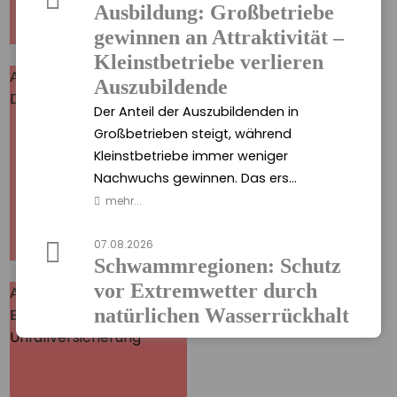
Ausbildung: Großbetriebe
MEHR
gewinnen an Attraktivität –
Kleinstbetriebe verlieren
Ausgewählte Produkte
Domcura - EFH
Auszubildende
Domcura - EFH
Finden Sie hier alle
Der Anteil der Auszubildenden in
Informationen zum
Großbetrieben steigt, während
Einfamilienhauskonzept
Kleinstbetriebe immer weniger
(EFH) der Domcura.
Nachwuchs gewinnen. Das ers...
mehr...
MEHR
07.08.2026
Schwammregionen: Schutz
vor Extremwetter durch
Ausgewählte Produkte
Baloise -
natürlichen Wasserrückhalt
Baloise -
Unfallversicherung
Unfallversicherung
Hier finden Sie alle
Die Hochschule Geisenheim entwickelt
wichtigen Informationen
im Naturpark Soonwald-Nahe eine ?
und Druckstücke zur
Schwammregion?, die Wasser bei