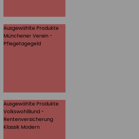
der Haftpflichtkasse.
MEHR
Ausgewählte Produkte
Münchener Verein -
Münchener Verein -
Pflegetagegeld
Pflegetagegeld
Hier finden Sie alle
wichtigen Informationen
und Druckstücke zur
flegetagegeldversicherung
des Münchener Vereins.
MEHR
Ausgewählte Produkte
VolkswohlBund -
VolkswohlBund -
Rentenversicherung
Rentenversicherung
Klassik Modern
Klassik Modern
Hier finden Sie alle
wichtigen Informationen