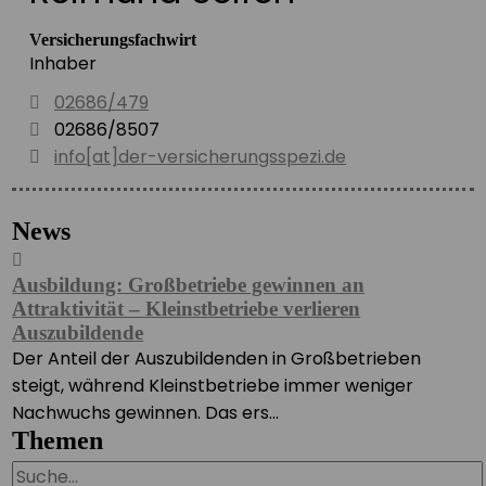
Versicherungsfachwirt
Inhaber
02686/479
02686/8507
info[at]der-versicherungsspezi.de
News
Ausbildung: Großbetriebe gewinnen an
S
Attraktivität – Kleinstbetriebe verlieren
n
Auszubildende
D
Der Anteil der Auszubildenden in Großbetrieben
S
steigt, während Kleinstbetriebe immer weniger
b
Nachwuchs gewinnen. Das ers...
Themen