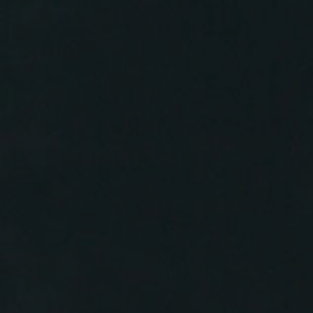
Weichen die tatsä
mehr...
07.08.2026
Selbstges
Jahr für s
Im Schnitt wenden
Besonders beliebt s
mehr...
04.08.2026
Digital
Führersch
Die Bundesregier
sieht vor, die Präse
mehr...