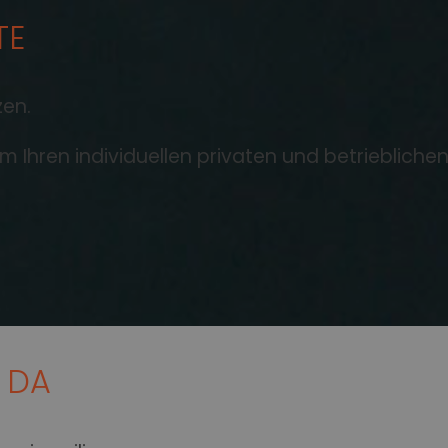
TE
gsvergütungen bundesweit g
lichen Ausbildungsvergütungen sind im Ausbildungs
zen.
iegen. In vi...
 Ihren individuellen privaten und betriebliche
z als Bildungsfaktor
ause verbessern Schulerfolge ? aber nicht für all
ohnungen be...
E DA
hlbeträge variieren sta
dern und Geschlechtern
lichen Rentenzahlbeträge bei neu zugegangenen Alt