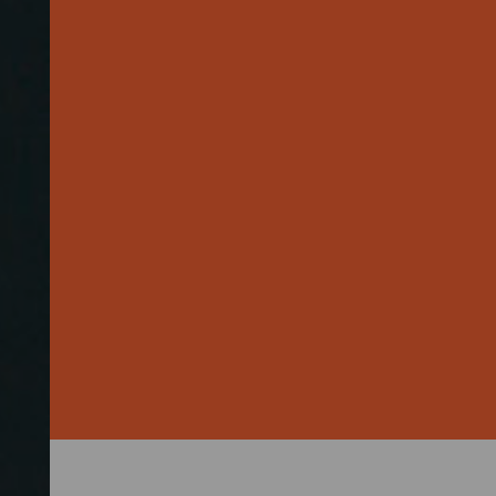
2.000 Euro pro
für Selbstgeschenke auf.
isierung im
 Der Gesetzentwurf dazu