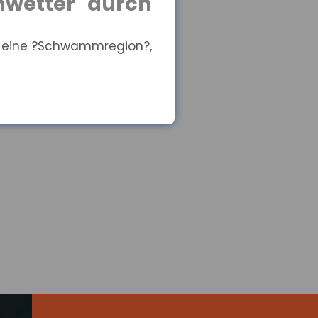
mwetter durch
e eine ?Schwammregion?,
it bleibt eine
 sozialen Herkunft ab.
ngt von der
sen der Beschäftigten.