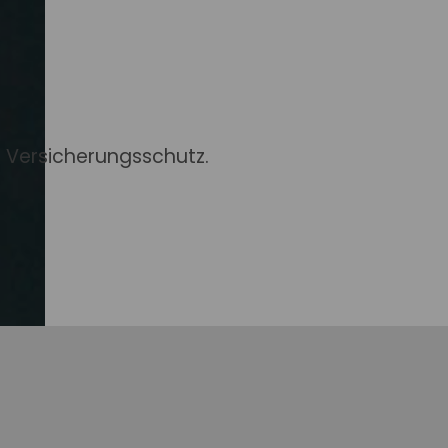
estiegen
jahr 2025/26 im Schnitt
n Versicherungsschutz.
e. Die Verfügbarkeit von
rk zwischen
ersrenten betrugen 2025