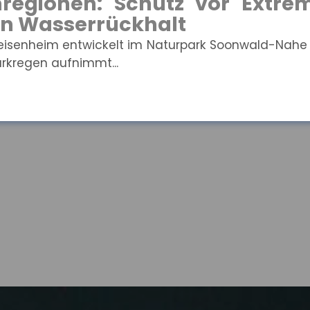
egionen: Schutz vor Extre
en Wasserrückhalt
eisenheim entwickelt im Naturpark Soonwald-Nah
arkregen aufnimmt...
bergänge: Soziale Ungleichhe
derung
in Deutschland hängen weiterhin stark von der
gängen im Bildungss...
ice: Zufriedenheit hä
igkeit der Regelungen ab
modelle entsprechen am ehesten den Bedürfnis