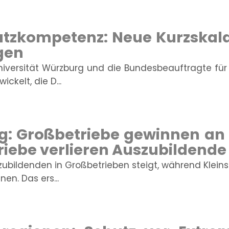
tzkompetenz: Neue Kurzskala
agen
niversität Würzburg und die Bundesbeauftragte fü
ickelt, die D...
: Großbetriebe gewinnen an A
riebe verlieren Auszubildende
szubildenden in Großbetrieben steigt, während Klei
n. Das ers...