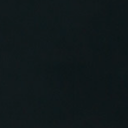
chlichen Homeoffice-R...
chenke: Deutsche geben fast 
ich selbst aus
 Menschen in Deutschland jährlich rund 1.993 Euro 
ind Kleid...
isierung und Flexibil
einerwerb
ung plant eine Reform der Fahrschulausbildung.
nzpflicht für...