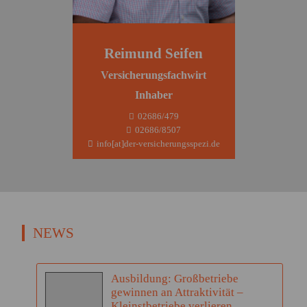
Reimund Seifen
Versicherungsfachwirt
Inhaber
02686/479
02686/8507
info[at]der-versicherungsspezi.de
NEWS
Ausbildung: Großbetriebe
gewinnen an Attraktivität –
Kleinstbetriebe verlieren