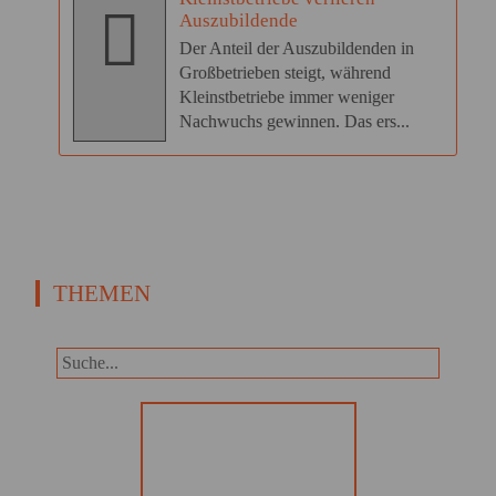
Auszubildende
Der Anteil der Auszubildenden in
Großbetrieben steigt, während
Kleinstbetriebe immer weniger
Nachwuchs gewinnen. Das ers...
THEMEN
Panorama
Wir informieren Sie in unserem
Newsletter im monatlichen
Wechsel über Privat- und
Gewerbethemen. Bleiben Sie