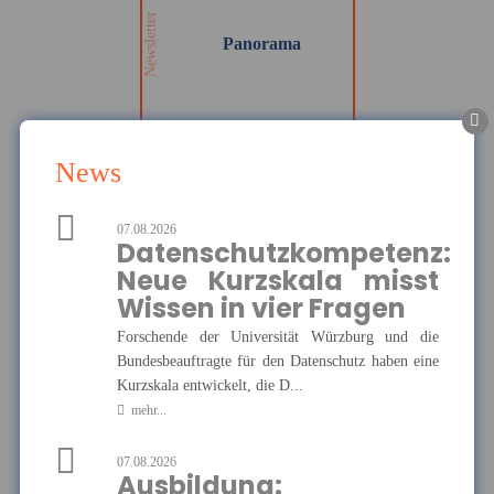
auf dem Laufenden!
Newsletter
Panorama
MEHR
News
07.08.2026
Die Haftpflichtkasse -
Datenschutzkompetenz:
Privathaftpflicht
Neue Kurzskala misst
Hier finden Sie alle wichtigen
Informationen und Druckstücke
Ausgewählte Produkte
Wissen in vier Fragen
zur privaten
Haftpflichtversicherung der
Forschende der Universität Würzburg und die
Haftpflichtkasse.
Die Haftpflichtkasse -
Bundesbeauftragte für den Datenschutz haben eine
Privathaftpflicht
Kurzskala entwickelt, die D...
mehr...
07.08.2026
MEHR
Ausbildung: