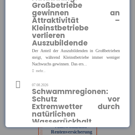
Großbetriebe
gewinnen an
Münchener Verein -
Attraktivität –
Pflegetagegeld
Kleinstbetriebe
Hier finden Sie alle wichtigen
Informationen und Druckstücke
Ausgewählte Produkte
verlieren
zur Pflegetagegeldversicherung
des Münchener Vereins.
Auszubildende
Münchener Verein -
Pflegetagegeld
Der Anteil der Auszubildenden in Großbetrieben
steigt, während Kleinstbetriebe immer weniger
Nachwuchs gewinnen. Das ers...
mehr...
MEHR
07.08.2026
Schwammregionen:
Schutz vor
VolkswohlBund -
Extremwetter durch
Rentenversicherung
Klassik Modern
natürlichen
Ausgewählte Produkte
Hier finden Sie alle wichtigen
Wasserrückhalt
Informationen und Druckstücke
zur Rentenversicherung Klassik
VolkswohlBund -
Modern von VolkswohlBund.
Die Hochschule Geisenheim entwickelt im
Rentenversicherung