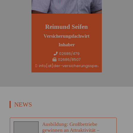
Reimund Seifen
Versicherungsfachwirt
Inhaber
02686/479
02686/8507
info[at]der-versicherungsspezi.de
NEWS
Ausbildung: Großbetriebe
gewinnen an Attraktivität –