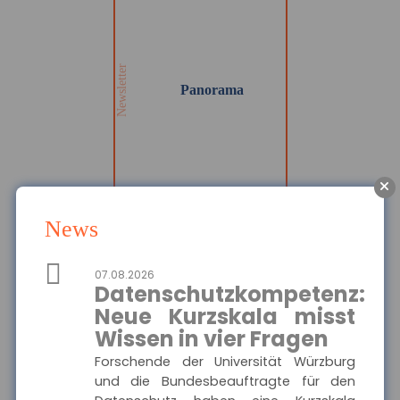
Wir informieren Sie in
unserem Newsletter im
monatlichen Wechsel
über Privat- und
Gewerbethemen. Bleiben
Newsletter
Sie auf dem Laufenden!
Panorama
MEHR
News
Die Haftpflichtkasse -
Privathaftpflicht
07.08.2026
Hier finden Sie alle
Datenschutzkompetenz:
wichtigen Informationen
Ausgewählte Produkte
und Druckstücke zur
Neue Kurzskala misst
privaten
Haftpflichtversicherung
Wissen in vier Fragen
Die Haftpflichtkasse -
der Haftpflichtkasse.
Privathaftpflicht
Forschende der Universität Würzburg
und die Bundesbeauftragte für den