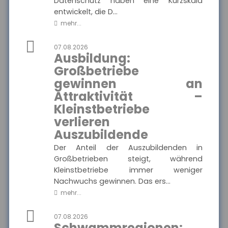
Datenschutz haben eine Kurzskala
entwickelt, die D...
MEHR
mehr...
07.08.2026
Ausbildung:
Münchener Verein -
Pflegetagegeld
Großbetriebe
Hier finden Sie alle wichtigen
gewinnen an
Informationen und
Ausgewählte Produkte
Druckstücke zur
Attraktivität –
Pflegetagegeldversicherung
des Münchener Vereins.
Kleinstbetriebe
Münchener Verein -
Pflegetagegeld
verlieren
Auszubildende
Der Anteil der Auszubildenden in
Großbetrieben steigt, während
MEHR
Kleinstbetriebe immer weniger
Nachwuchs gewinnen. Das ers...
mehr...
VolkswohlBund -
Rentenversicherung
Klassik Modern
07.08.2026
Schwammregionen:
Hier finden Sie alle