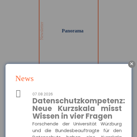
Wir informieren Sie in
unserem Newsletter im
monatlichen Wechsel
über Privat- und
Gewerbethemen. Bleiben
Newsletter
Sie auf dem Laufenden!
Panorama
MEHR
News
Die Haftpflichtkasse -
Privathaftpflicht
07.08.2026
Hier finden Sie alle
Datenschutzkompetenz:
wichtigen Informationen
Ausgewählte Produkte
und Druckstücke zur
Neue Kurzskala misst
privaten
Haftpflichtversicherung
Wissen in vier Fragen
Die Haftpflichtkasse -
der Haftpflichtkasse.
Privathaftpflicht
Forschende der Universität Würzburg
und die Bundesbeauftragte für den