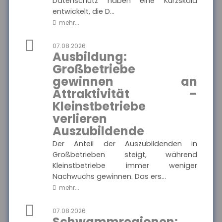
Datenschutz haben eine Kurzskala
entwickelt, die D...
MEHR
mehr...
07.08.2026
Ausbildung:
Münchener Verein -
Pflegetagegeld
Großbetriebe
Hier finden Sie alle wichtigen
gewinnen an
Informationen und
Ausgewählte Produkte
Druckstücke zur
Attraktivität –
Pflegetagegeldversicherung
des Münchener Vereins.
Kleinstbetriebe
Münchener Verein -
Pflegetagegeld
verlieren
Auszubildende
Der Anteil der Auszubildenden in
Großbetrieben steigt, während
MEHR
Kleinstbetriebe immer weniger
Nachwuchs gewinnen. Das ers...
mehr...
VolkswohlBund -
Rentenversicherung
Klassik Modern
07.08.2026
Schwammregionen:
Hier finden Sie alle