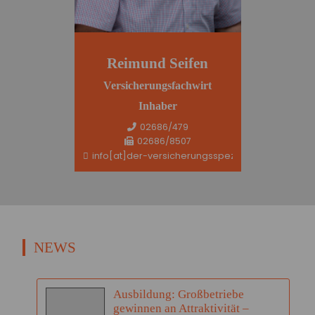
Reimund Seifen
Versicherungsfachwirt
Inhaber
02686/479
02686/8507
info[at]der-versicherungsspezi.de
NEWS
Ausbildung: Großbetriebe
gewinnen an Attraktivität –