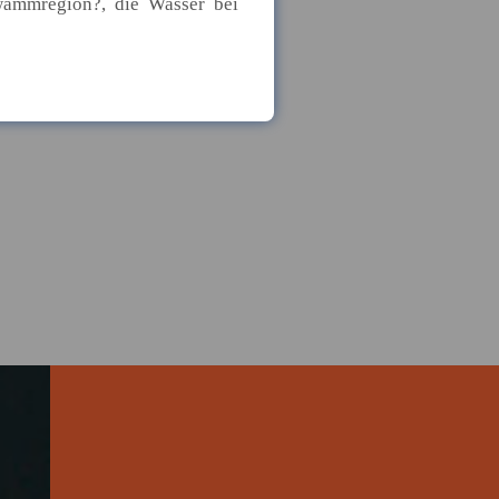
wammregion?, die Wasser bei
it bleibt eine
 ab. Besonders an Übergängen
sgenauigkeit der
n. Weichen die tatsächlichen