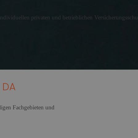
hen Ausbildungsvergütungen sind im Ausbildungsjahr 2025/2
dividuellen privaten und betrieblichen Versicherungsschu
als Bildungsfaktor
e verbessern Schulerfolge ? aber nicht für alle. Die Verfü
E DA
eträge variieren stark zwischen B
rn
eiligen Fachgebieten und
en Rentenzahlbeträge bei neu zugegangenen Altersrenten be