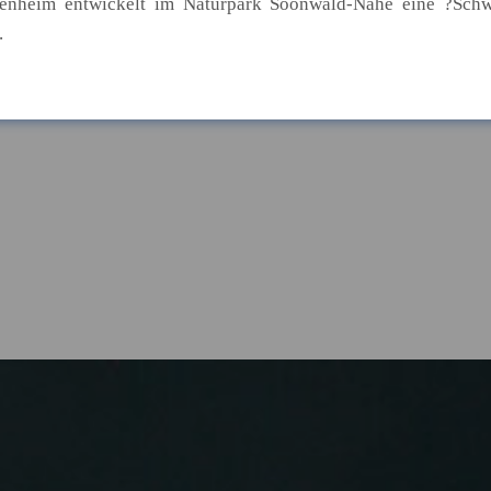
enheim entwickelt im Naturpark Soonwald-Nahe eine ?Sch
.
bergänge: Soziale Ungleichhe
erung
eutschland hängen weiterhin stark von der sozialen Herkunft
 Zufriedenheit hängt von der Pas
ab
le entsprechen am ehesten den Bedürfnissen der Beschäftigte