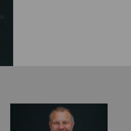
6 im Schnitt um 3,9 Prozent
tz.
gbarkeit von Klimaanlagen in
undesländern und
trugen 2025 für Männer 1.415