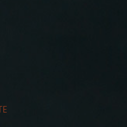
enke: Deutsche geben fast 2.000 E
us
schen in Deutschland jährlich rund 1.993 Euro für Selbstges
ung und Flexibilisierung im Führers
 plant eine Reform der Fahrschulausbildung. Der Gesetz
TE
vergütungen bundesweit gestiegen