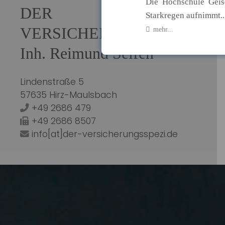
Die Hochschule Geis
DER
Starkregen aufnimmt..
VERSICHERUNGSSPEZI
mehr...
Inh. Reimund Seifen
07.08.2026
Bildungsü
Herausford
Lindenstraße 5
57635 Hirz-Maulsbach
Bildungschancen in D
+49 2686 479
im Bildungss...
+49 2686 8507
mehr...
info[at]der-versicherungsspezi.de
07.08.2026
Homeoffice:
Regelungen 
Hybride Arbeitsmodel
Homeoffice-R...
mehr...