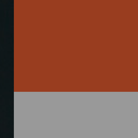
uro pro Jahr für
chenke auf. Besonders beliebt
cheinerwerb
entwurf dazu sieht vor, die