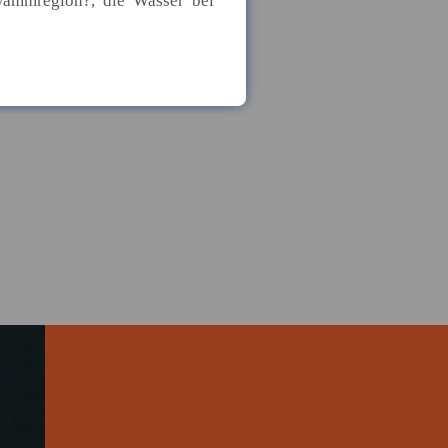
wammregion?, die Wasser bei
it bleibt eine
 ab. Besonders an Übergängen
sgenauigkeit der
n. Weichen die tatsächlichen