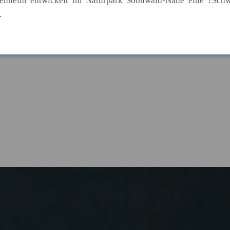
enheim entwickelt im Naturpark Soonwald-Nahe eine ?Sch
.
bergänge: Soziale Ungleichhe
erung
eutschland hängen weiterhin stark von der sozialen Herkunft
 Zufriedenheit hängt von der Pas
ab
le entsprechen am ehesten den Bedürfnissen der Beschäftigte