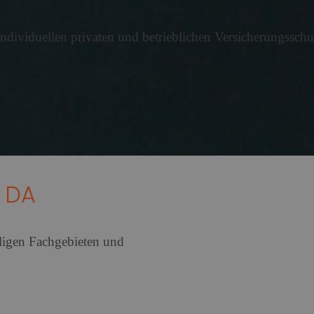
hen Ausbildungsvergütungen sind im Ausbildungsjahr 2025/2
dividuellen privaten und betrieblichen Versicherungsschu
als Bildungsfaktor
e verbessern Schulerfolge ? aber nicht für alle. Die Verfü
E DA
eträge variieren stark zwischen B
rn
eiligen Fachgebieten und
en Rentenzahlbeträge bei neu zugegangenen Altersrenten be