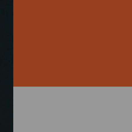
uro pro Jahr für
chenke auf. Besonders beliebt
cheinerwerb
entwurf dazu sieht vor, die