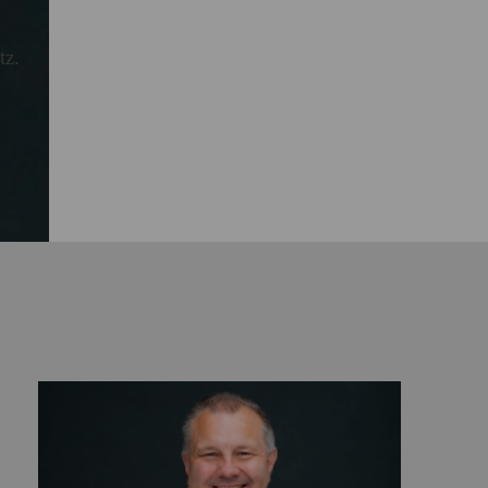
6 im Schnitt um 3,9 Prozent
tz.
gbarkeit von Klimaanlagen in
undesländern und
trugen 2025 für Männer 1.415