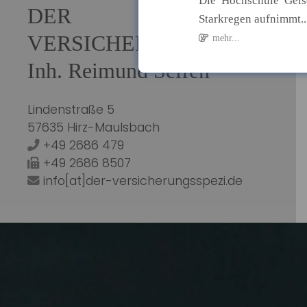
Die Hochschule Geis
DER
Starkregen aufnimmt..
VERSICHERUNGSSPEZI
mehr...
Inh. Reimund Seifen
07.08.2026
Bildungsü
Herausford
Lindenstraße 5
57635 Hirz-Maulsbach
Bildungschancen in D
+49 2686 479
im Bildungss...
+49 2686 8507
mehr...
info[at]der-versicherungsspezi.de
07.08.2026
Homeoffice:
Regelungen 
Hybride Arbeitsmodel
Homeoffice-R...
mehr...