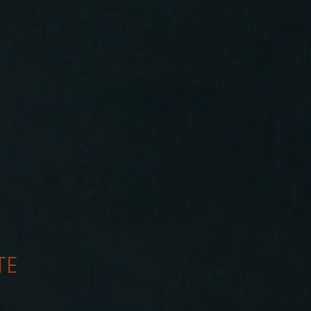
enke: Deutsche geben fast 2.000 E
us
schen in Deutschland jährlich rund 1.993 Euro für Selbstges
ung und Flexibilisierung im Führers
 plant eine Reform der Fahrschulausbildung. Der Gesetz
TE
vergütungen bundesweit gestiegen