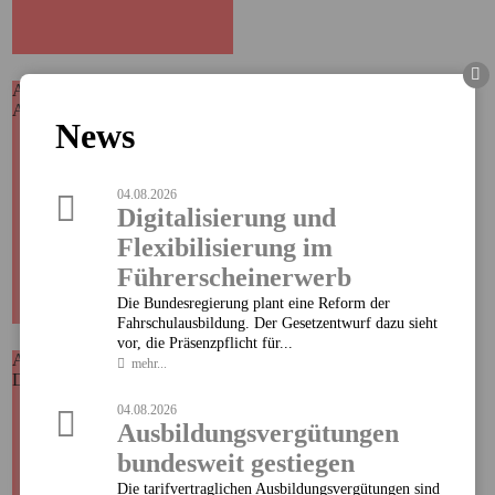
Ausgewählte Produkte
Allianz - PrivateFinancePolice
Allianz - PrivateFinancePolice
Hier finden Sie alle wichtigen
News
Informationen und
Druckstücke zur
PrivateFinancePolice der
Allianz.
04.08.2026
Digitalisierung und
MEHR
Flexibilisierung im
Führerscheinerwerb
Die Bundesregierung plant eine Reform der
Fahrschulausbildung. Der Gesetzentwurf dazu sieht
vor, die Präsenzpflicht für...
Ausgewählte Produkte
Domcura - EFH
mehr...
Domcura - EFH
Finden Sie hier alle
Informationen zum
04.08.2026
Einfamilienhauskonzept (EFH)
Ausbildungsvergütungen
der Domcura.
bundesweit gestiegen
MEHR
Die tarifvertraglichen Ausbildungsvergütungen sind