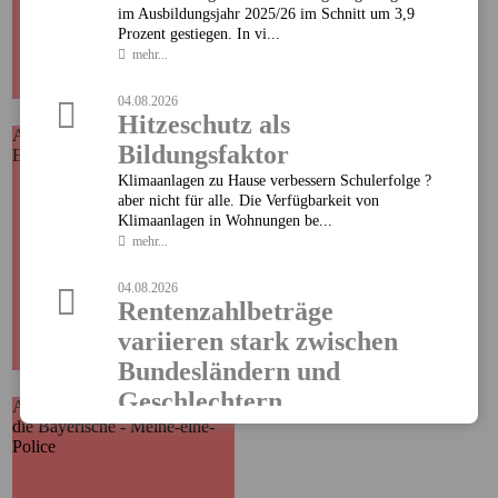
im Ausbildungsjahr 2025/26 im Schnitt um 3,9
Prozent gestiegen. In vi...
mehr...
04.08.2026
Hitzeschutz als
Ausgewählte Produkte
Baloise - Unfallversicherung
Bildungsfaktor
Baloise - Unfallversicherung
Hier finden Sie alle wichtigen
Informationen und
Klimaanlagen zu Hause verbessern Schulerfolge ?
Druckstücke zur
aber nicht für alle. Die Verfügbarkeit von
Unfallversicherung der Baloise.
Klimaanlagen in Wohnungen be...
mehr...
MEHR
04.08.2026
Rentenzahlbeträge
variieren stark zwischen
Bundesländern und
Geschlechtern
Ausgewählte Produkte
die Bayerische - Meine-eine-
die Bayerische - Meine-eine-
Police
Die durchschnittlichen Rentenzahlbeträge bei neu
Police
Hier finden Sie alle wichtigen
zugegangenen Altersrenten betrugen 2025 für
Informationen und
Männer 1.415 Euro und für F...
Druckstücke zur Meine-eine-
mehr...