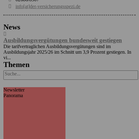
info[at]der-versicherungsspezi.de
News
Ausbildungsvergütungen bundesweit gestiegen
H
Die tarifvertraglichen Ausbildungsvergütungen sind im
K
Ausbildungsjahr 2025/26 im Schnitt um 3,9 Prozent gestiegen. In
a
.
vi...
Themen
Newsletter
Panorama
Panorama
Wir informieren Sie in unserem
Newsletter im monatlichen
Wechsel über Privat- und
Gewerbethemen. Bleiben Sie
auf dem Laufenden!
MEHR