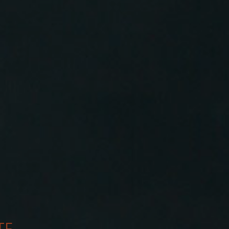
scheinerwerb
bundesweit
egierung plant eine
Die tarifvert
Fahrschulausbildung.
Ausbildungsv
ntwurf dazu sieht vor,
Ausbildungsj
licht für...
um 3,9 Prozent
Panorama
Die
ieren Sie in unserem
monatlichen Wechsel
Hier finde
und Gewerbethemen.
Informationen u
TE
 auf dem Laufenden!
privaten Haftpfli