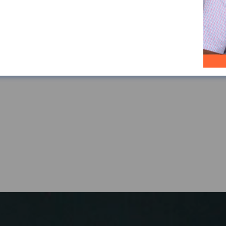
R
Ve
in
rung und Flexibilisierung
Ausbildung