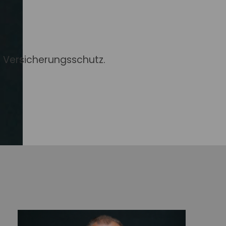
Haftpflichtkasse.
flichtkasse -
aftpflicht
n Versicherungsschutz.
HR
entenversicherung
Klassik Modern
n Sie alle wichtigen
nd Druckstücke zur
ung Klassik Modern
on VolkswohlBund.
ohlBund -
cherung Klassik
dern
HR